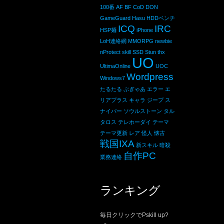
100番
AF
BF
CoD
DON
GameGuard
Hasu
HDDベンチ
ICQ
IRC
HSP麺
iPhone
LoH連絡網
MMORPG
newbie
nProtect
skill
SSD
Stun
thx
UO
UltimaOnline
UOC
Wordpress
Windows7
たるたる
ぷぎゃあ
エラー
エ
リアプラス
キャラ
ジープ
ス
ナイパー
ソウルストーン
タル
タロス
テレホーダイ
テーマ
テーマ更新
レア
怪人
懐古
戦国IXA
新スキル
暗殺
自作PC
業務連絡
ランキング
毎日クリックでPskill up?