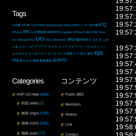
19:57
19:5
Tags
19:5
19:57
ICQ
100番
AF
BF
CoD
DON
GameGuard
Hasu
HDDベンチ
HSP麺
19:57
IRC
iPhone
LoH連絡網
MMORPG
newbie
nProtect
skill
SSD
Stun
UO
Wordpress
thx
UltimaOnline
UOC
Windows7
たるたる
ぷぎ
19:5
ゃあ
エラー
エリアプラス
キャラ
ジープ
スナイパー
ソウルストーン
戦国
タルタロス
テレホーダイ
テーマ
テーマ更新
レア
怪人
懐古
19:57
IXA
自作PC
新スキル
暗殺
業務連絡
19:57:
19:57
19:5
Categories
コンテンツ
19:57
19:57
HSP UO nikki
(468)
Public BBS
19:5
和国 (wkk)
(2)
Members
19:5
無限 (mgn)
(135)
History
19:5
瑞穂 (mzh)
(246)
Link
19:58
19:58
飛鳥 (ask)
(77)
Contact