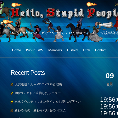
HSPはUO等のネトゲでゴソゴソしていた組織です。Hasu日記跡地
Home
Public BBS
Members
History
Link
Contact
Recent Posts
09
9月
現実逃避くん – WordPress管理編
Impのメアドに返信したらエラー
19:5
末永くウルティマオンラインをお楽しみ下さい
19:5
変わるもの、変わらないもの(ポエム
19:5