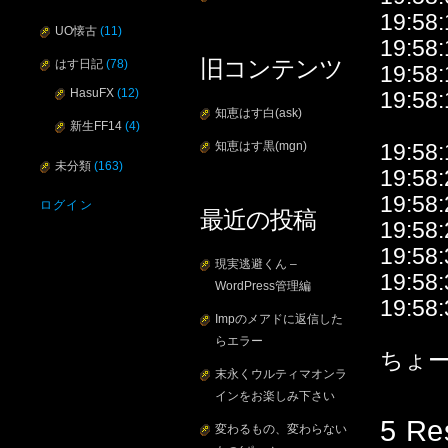
19:
UO懐古
(11)
19:5
旧コンテンツ
はす日記
(78)
19:5
HasuFX
(12)
19:58:
知恵はす白(ask)
新生FF14
(4)
知恵はす黒(mgn)
19:5
未分類
(163)
19:5
19:58
ログイン
最近の投稿
19:58
19:5
現実逃避くん –
19:5
WordPress管理編
19:58
Impのメアドに返信した
らエラー
ちょー
末永くウルティマオンラ
インをお楽しみ下さい
5 Re
変わるもの、変わらない