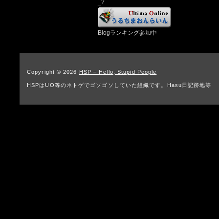
_?
Blogランキング参加中
Copyright © 2026
HSP – Hello, Stupid People
HSPはUO等のネトゲでゴソゴソしていた組織です。Hasu日記跡地等