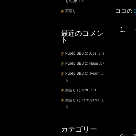
もの(ポエム
ココの
家腐り
最近のコメン
ト
Public BBS
に
Aice
より
Public BBS
に
Hasu
より
Public BBS
に
Tyrant
よ
り
家腐り
に
airrr
より
家腐り
に
TetsuyaNX
よ
り
カテゴリー