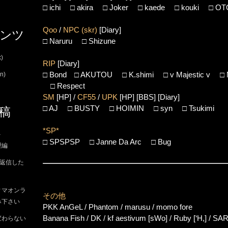
□
ichi
□
akira
□
Joker
□
kaede
□
kouki
□
OT
Qoo
/
NPC (skr)
[Diary]
ンツ
□
Naruru
□
Shizune
)
RIP
[Diary]
□
Bond
□
AKUTOU
□
K.shimi
□
v Majestic v
□
n)
□
Respect
SM
[HP]
/
CF55
/
UPK
[HP]
[BBS]
[Diary]
□
AJ
□
BUSTY
□
HOIMIN
□
syn
□
Tsukimi
稿
*SP*
–
□
SPSPSP
□
Janne Da Arc
□
Bug
理編
に返信した
ィマオンラ
その他
み下さい
PKK AnGeL
/
Phantom
/
marusu
/
momo fore
Banana Fish
/
DK
/
kf aestivum [sWo]
/
Ruby [‘H,]
/
SA
変わらない