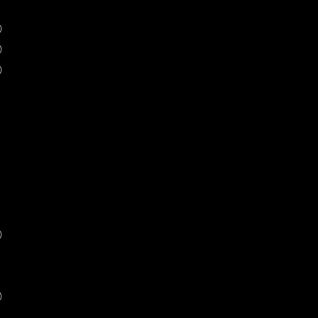
)
)
)
)
)