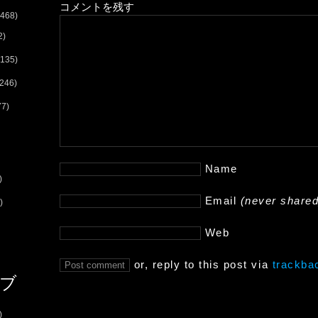
コメントを残す
468)
2)
135)
246)
77)
Name
)
Email
(never shared
)
Web
or, reply to this post via
trackba
ブ
)