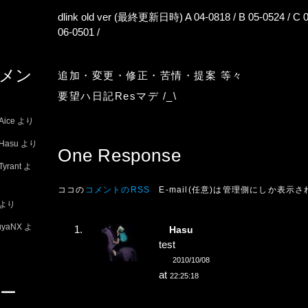
dlink old ver
(最終更新日時)
A 04-0818
/
B 05-0524
/
C 
06-0501
/
メン
追加・変更・修正・苦情・提案 等々
要望ハ日記Resマデ /_\
Aice
より
Hasu
より
One Response
Tyrant
よ
ココの
コメントのRSS
E-mail(任意)は管理側にしか表示
より
uyaNX
よ
Hasu
test
2010/10/08
at
22:25:18
ー