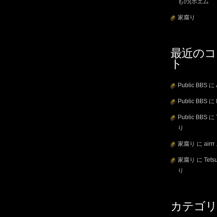
もの(ポエム
家腐り
最近のコ
ト
Public BBS
に
Public BBS
に
Public BBS
に
り
家腐り
に
airrr
家腐り
に
Tets
り
カテゴリ