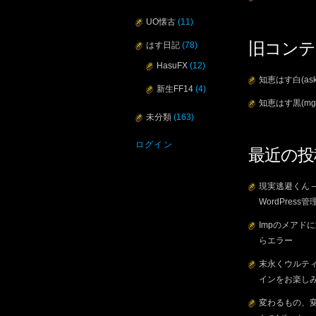
UO懐古
(11)
旧コンテ
はす日記
(78)
HasuFX
(12)
知恵はす白(ask
新生FF14
(4)
知恵はす黒(mg
未分類
(163)
ログイン
最近の投
現実逃避くん 
WordPress管
Impのメアド
らエラー
末永くウルテ
インをお楽し
変わるもの、