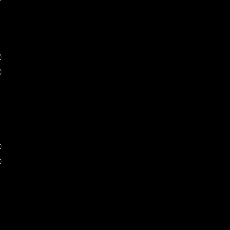
)
)
)
)