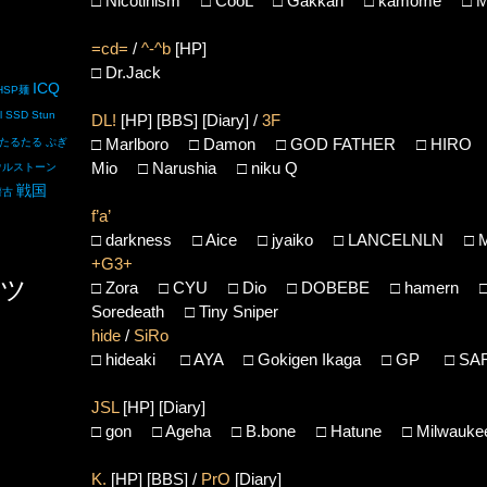
□
Nicotinism
□
CooL
□
Gakkari
□
kamome
□
M
=cd=
/
^-^b
[HP]
□
Dr.Jack
ICQ
HSP麺
l
SSD
Stun
DL!
[HP]
[BBS]
[Diary]
/
3F
□
Marlboro
□
Damon
□
GOD FATHER
□
HIRO
たるたる
ぷぎ
Mio
□
Narushia
□
niku Q
ウルストーン
戦国
懐古
f’a’
□
darkness
□
Aice
□
jyaiko
□
LANCELNLN
□
M
+G3+
ツ
□
Zora
□
CYU
□
Dio
□
DOBEBE
□
hamern
Soredeath
□
Tiny Sniper
hide
/
SiRo
□
hideaki
□
AYA
□
Gokigen Ikaga
□
GP
□
SA
JSL
[HP]
[Diary]
□
gon
□
Ageha
□
B.bone
□
Hatune
□
Milwauke
K.
[HP]
[BBS]
/
PrO
[Diary]