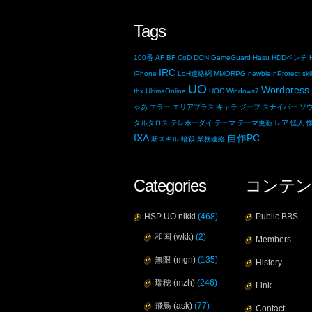
Tags
100番
AF
BF
CoD
DON
GameGuard
Hasu
HDDベンチ
IRC
iPhone
LoH連絡網
MMORPG
newbie
nProtect
skil
UO
Wordpress
thx
UltimaOnline
UOC
Windows7
ゃあ
エラー
エリアプラス
キャラ
ジープ
スナイパー
ソ
タルタロス
テレホーダイ
テーマ
テーマ更新
レア
怪人
IXA
自作PC
新スキル
暗殺
業務連絡
Categories
コンテン
HSP UO nikki
(468)
Public BBS
和国 (wkk)
(2)
Members
無限 (mgn)
(135)
History
瑞穂 (mzh)
(246)
Link
飛鳥 (ask)
(77)
Contact