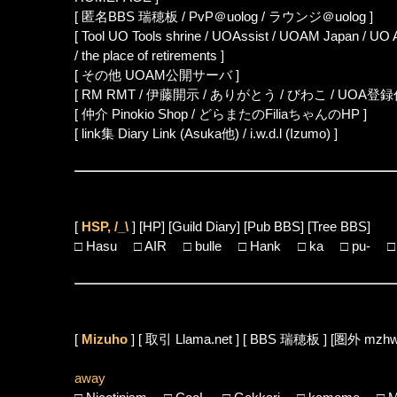
[ 匿名BBS
瑞穂板
/
PvP＠uolog
/
ラウンジ＠uolog
]
[ Tool
UO Tools shrine
/
UOAssist
/
UOAM Japan
/
UO 
/
the place of retirements
]
[ その他
UOAM公開サーバ
]
[ RM
RMT
/
伊藤開示
/
ありがとう
/
びわこ
/
UOA登録
[ 仲介
Pinokio Shop
/
どらまたのFiliaちゃんのHP
]
[ link集
Diary Link
(Asuka他) /
i.w.d.l
(Izumo) ]
[
HSP, /_\
]
[HP]
[Guild Diary]
[Pub BBS]
[Tree BBS]
□
Hasu
□
AIR
□
bulle
□
Hank
□
ka
□
pu-
[
Mizuho
] [ 取引
Llama.net
] [ BBS
瑞穂板
] [圏外
mzhw
away