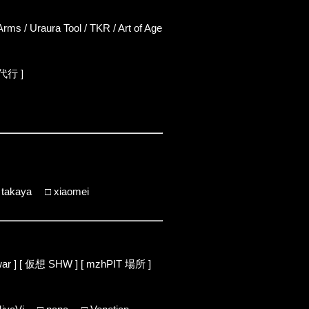
Arms
/
Uraura Tool
/
TKR
/
Art of Age
代行
]
□
takaya
□
xiaomei
ar
] [ 仮想
SHW
] [ mzhPIT
場所
]