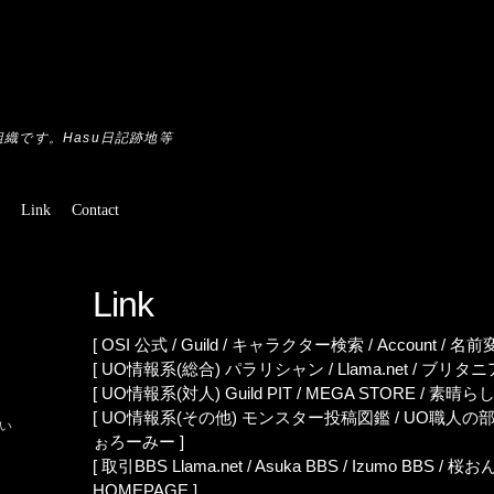
織です。Hasu日記跡地等
Link
Contact
Link
[ OSI
公式
/
Guild
/
キャラクター検索
/
Account
/
名前
[ UO情報系(総合)
パラリシャン
/
Llama.net
/
ブリタニ
[ UO情報系(対人)
Guild PIT
/
MEGA STORE
/
素晴ら
[ UO情報系(その他)
モンスター投稿図鑑
/
UO職人の
い
ぉろーみー
]
[ 取引BBS
Llama.net
/
Asuka BBS
/
Izumo BBS
/
桜おん
HOMEPAGE
]