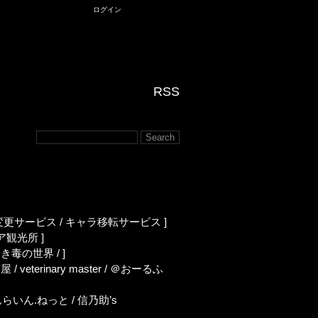
ログイン
RSS
変更サービス
/
キャラ移転サービス
]
ア観光所
]
しき毒の世界
/ ]
部屋
/
veterinary master
/
＠おーるふ
らいん.ねっと
/
信乃助’s