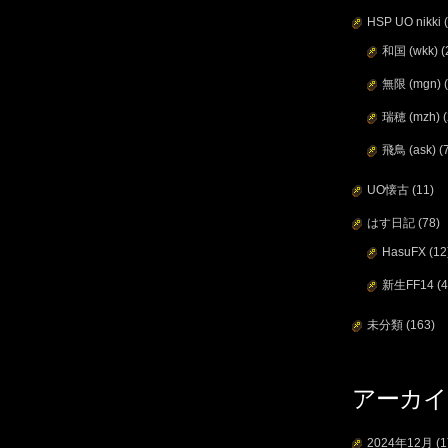
HSP UO nikki
(
和国 (wkk)
(
無限 (mgn)
(
瑞穂 (mzh)
(
飛鳥 (ask)
(
UO懐古
(11)
はす日記
(78)
HasuFX
(12
新生FF14
(4
未分類
(163)
アーカイ
2024年12月
(1