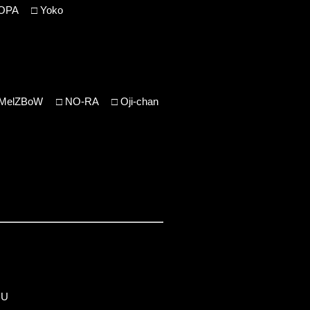
OPA
□
Yoko
MelZBoW
□
NO-RA
□
Oji-chan
RU