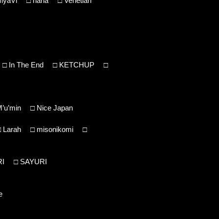
iyaVi
□
nana
□
Venetian
□
In The End
□
KETCHUP
□
’u’min
□
Nice Japan
□
Larah
□
misonikomi
□
RI
□
SAYURI
e