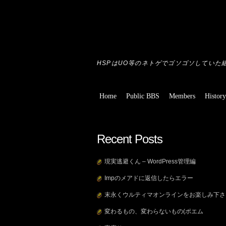
HSPはUO等のネトゲでゴソゴソしていた組
Home
Public BBS
Members
History
Recent Posts
現実逃避くん – WordPress管理編
Impのメアドに返信したらエラー
末永くウルティマオンラインをお楽しみ下さ
変わるもの、変わらないもの(ポエム