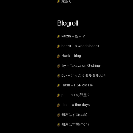
家腐り
Blogroll
kaizin – あ～？
baeru – a woods baeru
Hank – blog
tky – Takaya on G-string-
pu- – けっこうタルタルぷぅ
Hasu – HSP old HP
pu- – pu-の部屋？
Lins – a fine days
知恵はす白(ask)
知恵はす黒(mgn)