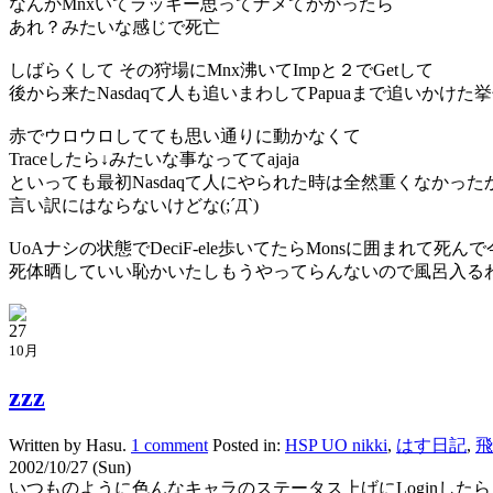
なんかMnxいてラッキー思ってナメてかかったら
あれ？みたいな感じで死亡
しばらくして その狩場にMnx沸いてImpと２でGetして
後から来たNasdaqて人も追いまわしてPapuaまで追いかけた挙
赤でウロウロしてても思い通りに動かなくて
Traceしたら↓みたいな事なっててajaja
といっても最初Nasdaqて人にやられた時は全然重くなかった
言い訳にはならないけどな(;´Д`)
UoAナシの状態でDeciF-ele歩いてたらMonsに囲まれて死
死体晒していい恥かいたしもうやってらんないので風呂入るわ
27
10月
zzz
Written by Hasu.
1 comment
Posted in:
HSP UO nikki
,
はす日記
,
飛
2002/10/27 (Sun)
いつものように色んなキャラのステータス上げにLoginしたら