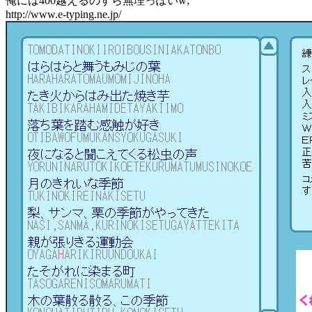
俺には400越えるのすら無理っぽいw;
http://www.e-typing.ne.jp/