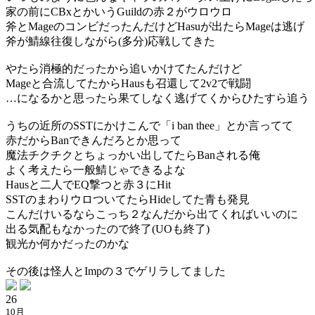
家の前にCBxとかいうGuildの赤２がウロウロ
斧とMageのコンビだったんだけどHasuが出たらMageは逃げ
斧が鯖線往復しながら(多分)応戦してきた
やたら消極的だったから追いかけてたんだけど
Mageと合流してたからHausも召還して2v2で戦闘
…になるかと思ったら果てしなく逃げてくからひたすら追う
うちの近所のSSTにかけこんで「i ban thee」とか言ってて
赤だからBanできんだろとか思って
魔法チクチクとちょっかい出してたらBanされる俺
よく考えたら一般鯖じゃできるよな
Hausと二人でEQ撃つと赤３にHit
SSTのまわりウロついてたらHideしてた青も発見
こんだけいるならこっち２なんだから出てくればいいのに
出る気配もなかったので終了(UOも終了)
観光か何かだったのかな
その後は怪人とImpの３でゲリラしてました
26
10月