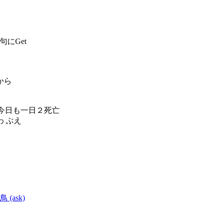
句にGet
から
んで今日も一日２死亡
 ぶえ
鳥 (ask)