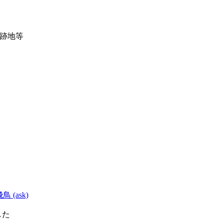
記跡地等
鳥 (ask)
した