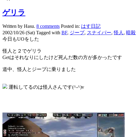
ゲリラ
Written by Hasu.
8 comments
Posted in:
はす日記
2002/10/26 (Sat)
Tagged with
BF
,
ジープ
,
スナイパー
,
怪人
,
暗殺
今日もUOをした
怪人と２でゲリラ
Getはそれなりにしたけど死んだ数の方が多かったです
道中、怪人とジープに乗りました
運転してるのは怪人さんです(^-^)v