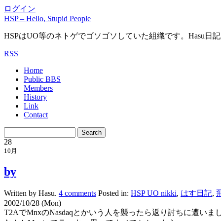
ログイン
HSP – Hello, Stupid People
HSPはUO等のネトゲでゴソゴソしていた組織です。Hasu日
RSS
Home
Public BBS
Members
History
Link
Contact
28
10月
by
Written by Hasu.
4 comments
Posted in:
HSP UO nikki
,
はす日記
,
飛
2002/10/28 (Mon)
T2AでMnxのNasdaqとかいう人を襲ったら返り討ちに遭いま