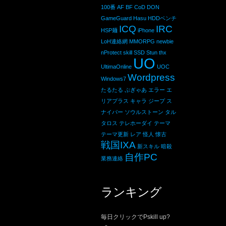
100番
AF
BF
CoD
DON
GameGuard
Hasu
HDDベンチ
ICQ
IRC
HSP麺
iPhone
LoH連絡網
MMORPG
newbie
nProtect
skill
SSD
Stun
thx
UO
UltimaOnline
UOC
Wordpress
Windows7
たるたる
ぷぎゃあ
エラー
エ
リアプラス
キャラ
ジープ
ス
ナイパー
ソウルストーン
タル
タロス
テレホーダイ
テーマ
テーマ更新
レア
怪人
懐古
戦国IXA
新スキル
暗殺
自作PC
業務連絡
ランキング
毎日クリックでPskill up?