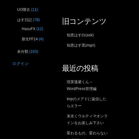
UO懐古
(11)
旧コンテンツ
はす日記
(78)
HasuFX
(12)
知恵はす白(ask)
新生FF14
(4)
知恵はす黒(mgn)
未分類
(163)
ログイン
最近の投稿
現実逃避くん –
WordPress管理編
Impのメアドに返信した
らエラー
末永くウルティマオンラ
インをお楽しみ下さい
変わるもの、変わらない