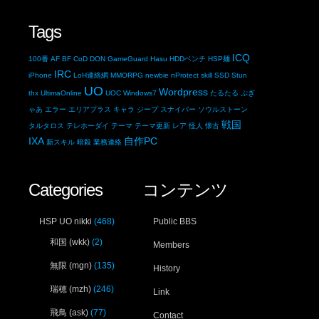
Tags
ICQ
100番
AF
BF
CoD
DON
GameGuard
Hasu
HDDベンチ
HSP麺
IRC
iPhone
LoH連絡網
MMORPG
newbie
nProtect
skill
SSD
Stun
UO
Wordpress
thx
UltimaOnline
UOC
Windows7
たるたる
ぷぎ
ゃあ
エラー
エリアプラス
キャラ
ジープ
スナイパー
ソウルストーン
戦国
タルタロス
テレホーダイ
テーマ
テーマ更新
レア
怪人
懐古
IXA
自作PC
新スキル
暗殺
業務連絡
Categories
コンテンツ
HSP UO nikki
(468)
Public BBS
和国 (wkk)
(2)
Members
無限 (mgn)
(135)
History
瑞穂 (mzh)
(246)
Link
飛鳥 (ask)
(77)
Contact