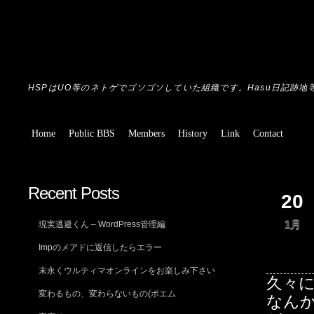
HSPはUO等のネトゲでゴソゴソしていた組織です。Hasu日記跡地
Home
Public BBS
Members
History
Link
Contact
Recent Posts
20
1月
現実逃避くん – WordPress管理編
Impのメアドに返信したらエラー
末永くウルティマオンラインをお楽しみ下さい
久々
変わるもの、変わらないもの(ポエム
なんか