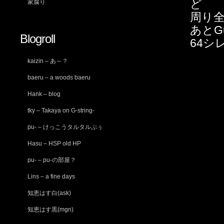
ど
家腐り
周り
あとG
Blogroll
64シ
kaizin – あ～？
baeru – a woods baeru
Hank – blog
tky – Takaya on G-string-
pu- – けっこうタルタルぷぅ
Hasu – HSP old HP
pu- – pu-の部屋？
Lins – a fine days
知恵はす白(ask)
知恵はす黒(mgn)