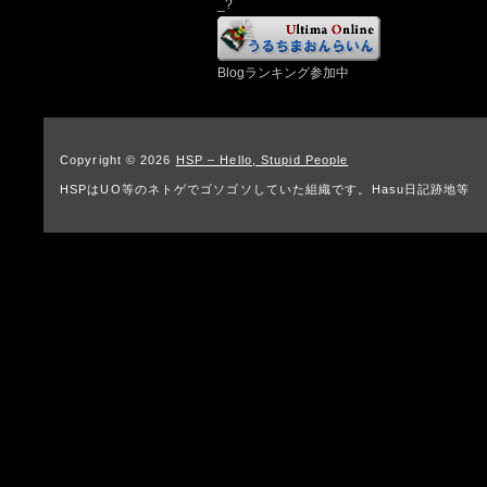
_?
Blogランキング参加中
Copyright © 2026
HSP – Hello, Stupid People
HSPはUO等のネトゲでゴソゴソしていた組織です。Hasu日記跡地等