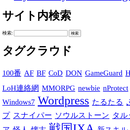
サイト内検索
検索:
タグクラウド
100番
AF
BF
CoD
DON
GameGuard
H
LoH連絡網
MMORPG
newbie
nProtect
Wordpress
Windows7
たるたる
プ
スナイパー
ソウルストーン
タル
戦国IXA
ア
怪人
懐古
新スキル