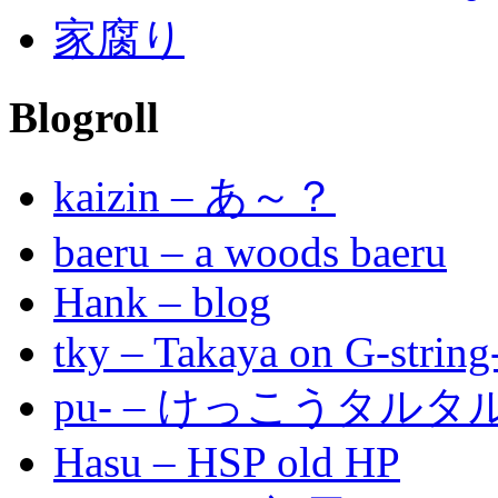
家腐り
Blogroll
kaizin – あ～？
baeru – a woods baeru
Hank – blog
tky – Takaya on G-string
pu- – けっこうタル
Hasu – HSP old HP