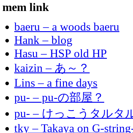
mem link
baeru – a woods baeru
Hank – blog
Hasu – HSP old HP
kaizin – あ～？
Lins – a fine days
pu- – pu-の部屋？
pu- – けっこうタル
tky – Takaya on G-string