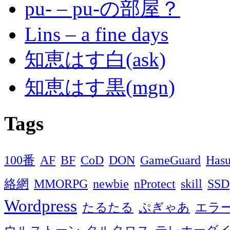
pu- – pu-の部屋？
Lins – a fine days
知恵はす白(ask)
知恵はす黒(mgn)
Tags
100番
AF
BF
CoD
DON
GameGuard
Has
絡網
MMORPG
newbie
nProtect
skill
SSD
Wordpress
たるたる
ぷぎゃあ
エラ