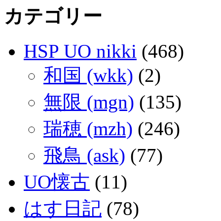
カテゴリー
HSP UO nikki
(468)
和国 (wkk)
(2)
無限 (mgn)
(135)
瑞穂 (mzh)
(246)
飛鳥 (ask)
(77)
UO懐古
(11)
はす日記
(78)