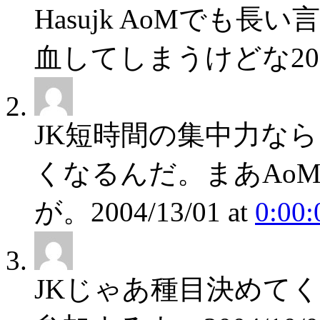
Hasu
jk AoMでも長
血してしまうけどな
20
JK
短時間の集中力なら
くなるんだ。まあAo
が。
2004/13/01
at
0:00:
JK
じゃあ種目決めて