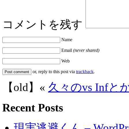
コメントを残す
Name
Email
(never shared)
Web
or, reply to this post via
trackback
.
【old】«
久々のvs Infと
Recent Posts
現実逃避くん – WordP