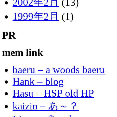
2002年2月
(13)
1999年2月
(1)
PR
mem link
baeru – a woods baeru
Hank – blog
Hasu – HSP old HP
kaizin – あ～？