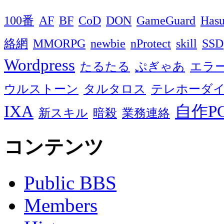
100番
AF
BF
CoD
DON
GameGuard
Has
絡網
MMORPG
newbie
nProtect
skill
SSD
Wordpress
たるたる
ぷぎゃあ
エラ
ウルストーン
タルタロス
テレホーダ
IXA
自作P
新スキル
暗殺
業務連絡
コンテンツ
Public BBS
Members