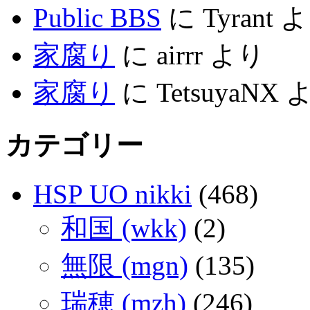
Public BBS
に
Tyrant
よ
家腐り
に
airrr
より
家腐り
に
TetsuyaNX
よ
カテゴリー
HSP UO nikki
(468)
和国 (wkk)
(2)
無限 (mgn)
(135)
瑞穂 (mzh)
(246)