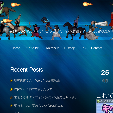
HSPはUO等のネトゲでゴソゴソしていた組織です。Hasu日記跡地
Home
Public BBS
Members
History
Link
Contact
Recent Posts
25
9月
現実逃避くん – WordPress管理編
Impのメアドに返信したらエラー
これで
末永くウルティマオンラインをお楽しみ下さい
変わるもの、変わらないもの(ポエム