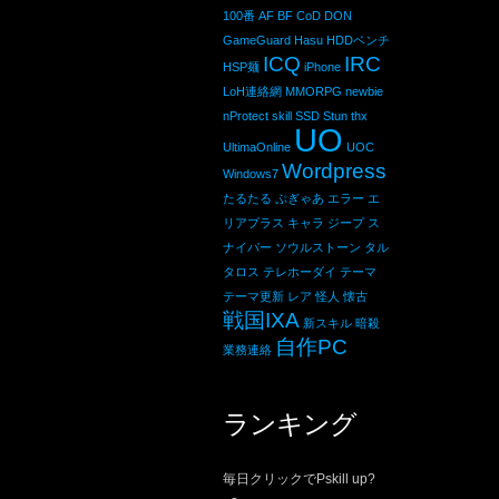
100番
AF
BF
CoD
DON
GameGuard
Hasu
HDDベンチ
ICQ
IRC
HSP麺
iPhone
LoH連絡網
MMORPG
newbie
nProtect
skill
SSD
Stun
thx
UO
UltimaOnline
UOC
Wordpress
Windows7
たるたる
ぷぎゃあ
エラー
エ
リアプラス
キャラ
ジープ
ス
ナイパー
ソウルストーン
タル
タロス
テレホーダイ
テーマ
テーマ更新
レア
怪人
懐古
戦国IXA
新スキル
暗殺
自作PC
業務連絡
ランキング
毎日クリックでPskill up?