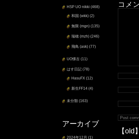
コメ
HSP UO nikki
(468)
和国 (wkk)
(2)
無限 (mgn)
(135)
瑞穂 (mzh)
(246)
飛鳥 (ask)
(77)
UO懐古
(11)
はす日記
(78)
HasuFX
(12)
新生FF14
(4)
未分類
(163)
アーカイブ
【old
2024年12月
(1)