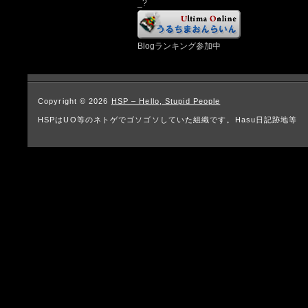
_?
Blogランキング参加中
Copyright © 2026
HSP – Hello, Stupid People
HSPはUO等のネトゲでゴソゴソしていた組織です。Hasu日記跡地等