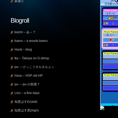
家腐り
Blogroll
kaizin – あ～？
baeru – a woods baeru
Hank – blog
tky – Takaya on G-string-
pu- – けっこうタルタルぷぅ
Hasu – HSP old HP
pu- – pu-の部屋？
Lins – a fine days
知恵はす白(ask)
知恵はす黒(mgn)