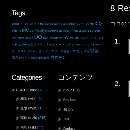
8 Re
Tags
ココの
ICQ
100番
AF
BF
CoD
DON
GameGuard
Hasu
HDDベンチ
HSP麺
IRC
iPhone
LoH連絡網
MMORPG
newbie
nProtect
skill
SSD
Stun
UO
Wordpress
thx
UltimaOnline
UOC
Windows7
たるたる
ぷぎ
ゃあ
エラー
エリアプラス
キャラ
ジープ
スナイパー
ソウルストーン
戦国
タルタロス
テレホーダイ
テーマ
テーマ更新
レア
怪人
懐古
IXA
自作PC
新スキル
暗殺
業務連絡
Categories
コンテンツ
HSP UO nikki
(468)
Public BBS
和国 (wkk)
(2)
Members
無限 (mgn)
(135)
History
瑞穂 (mzh)
(246)
Link
飛鳥 (ask)
(77)
Contact