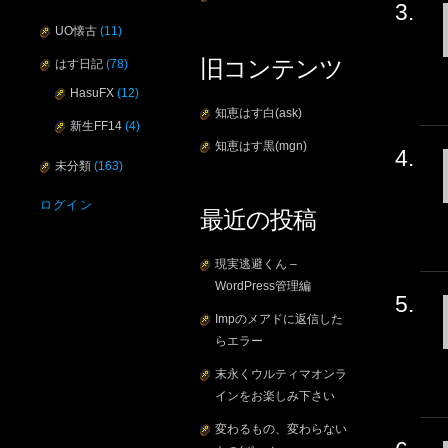
UO懐古
(11)
旧コンテンツ
はす日記
(78)
HasuFX
(12)
知恵はす白(ask)
新生FF14
(4)
知恵はす黒(mgn)
未分類
(163)
ログイン
最近の投稿
現実逃避くん –
WordPress管理編
Impのメアドに返信した
らエラー
末永くウルティマオンラ
インをお楽しみ下さい
変わるもの、変わらない