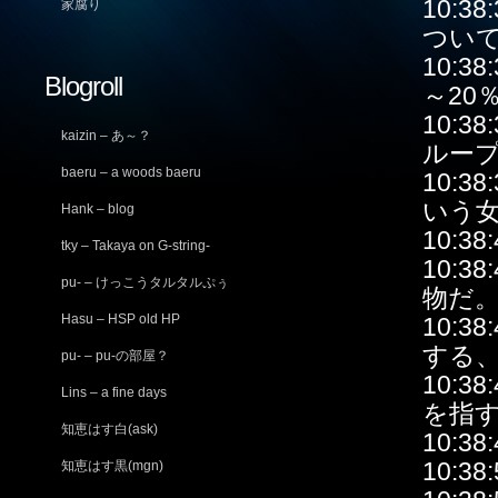
10:38
家腐り
つい
10:3
Blogroll
～20
10:
kaizin – あ～？
ルー
baeru – a woods baeru
10:
いう
Hank – blog
10:3
tky – Takaya on G-string-
10:3
pu- – けっこうタルタルぷぅ
物だ
Hasu – HSP old HP
10:3
する
pu- – pu-の部屋？
10:
Lins – a fine days
を指
知恵はす白(ask)
10:3
10:38
知恵はす黒(mgn)