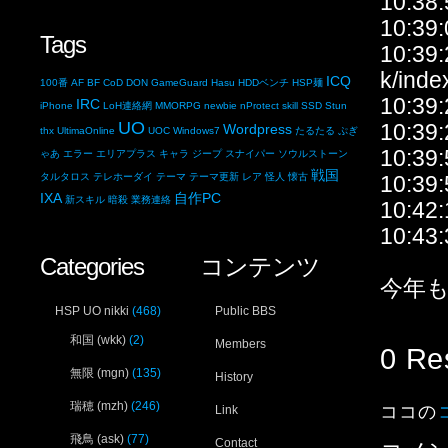
10:3
10:3
Tags
10:39:
k/inde
ICQ
100番
AF
BF
CoD
DON
GameGuard
Hasu
HDDベンチ
HSP麺
10:39
IRC
iPhone
LoH連絡網
MMORPG
newbie
nProtect
skill
SSD
Stun
UO
10:39
Wordpress
thx
UltimaOnline
UOC
Windows7
たるたる
ぷぎ
10:3
ゃあ
エラー
エリアプラス
キャラ
ジープ
スナイパー
ソウルストーン
戦国
タルタロス
テレホーダイ
テーマ
テーマ更新
レア
怪人
懐古
10:3
IXA
自作PC
新スキル
暗殺
業務連絡
10:4
10:43
Categories
コンテンツ
今年もよ
HSP UO nikki
(468)
Public BBS
和国 (wkk)
(2)
Members
0 Re
無限 (mgn)
(135)
History
瑞穂 (mzh)
(246)
ココの
Link
飛鳥 (ask)
(77)
Contact