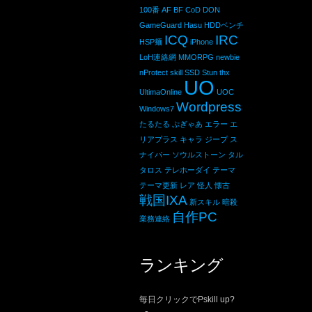
100番
AF
BF
CoD
DON
GameGuard
Hasu
HDDベンチ
ICQ
IRC
HSP麺
iPhone
LoH連絡網
MMORPG
newbie
nProtect
skill
SSD
Stun
thx
UO
UltimaOnline
UOC
Wordpress
Windows7
たるたる
ぷぎゃあ
エラー
エ
リアプラス
キャラ
ジープ
ス
ナイパー
ソウルストーン
タル
タロス
テレホーダイ
テーマ
テーマ更新
レア
怪人
懐古
戦国IXA
新スキル
暗殺
自作PC
業務連絡
ランキング
毎日クリックでPskill up?