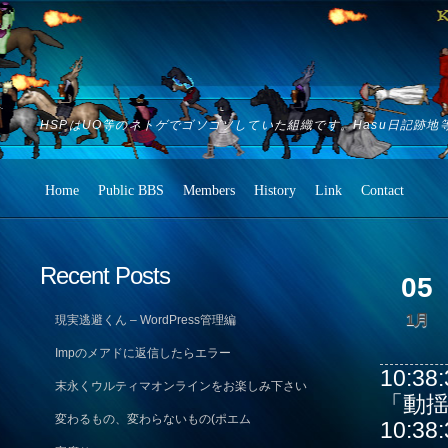
HSPはUO等のネトゲでゴソゴソしていた組織です。Hasu日記跡地
Home
Public BBS
Members
History
Link
Contact
Recent Posts
05
1月
現実逃避くん – WordPress管理編
Impのメアドに返信したらエラー
10:
末永くウルティマオンラインをお楽しみ下さい
「動
変わるもの、変わらないもの(ポエム
10:3