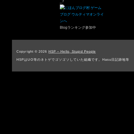
_?
Blogランキング参加中
Copyright © 2026
HSP – Hello, Stupid People
HSPはUO等のネトゲでゴソゴソしていた組織です。Hasu日記跡地等