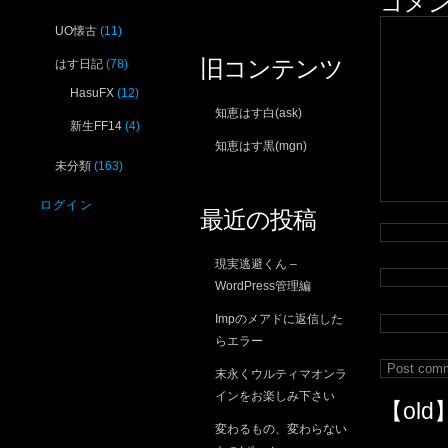
コメ
UO懐古
(11)
旧コンテンツ
はす日記
(78)
HasuFX
(12)
知恵はす白(ask)
新生FF14
(4)
知恵はす黒(mgn)
未分類
(163)
ログイン
最近の投稿
現実逃避くん –
WordPress管理編
Impのメアドに返信した
らエラー
末永くウルティマオンラ
インをお楽しみ下さい
【old
変わるもの、変わらない