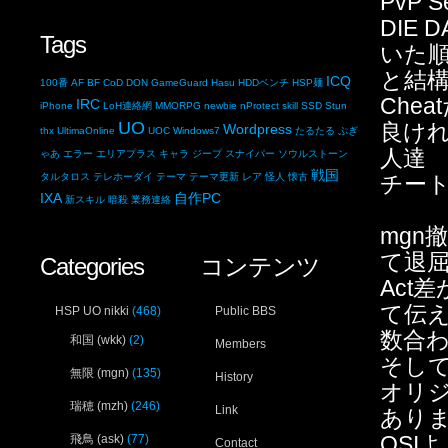
PvP S
DIE D
Tags
いた順
と結構
ICQ
100番
AF
BF
CoD
DON
GameGuard
Hasu
HDDベンチ
HSP麺
Che
IRC
iPhone
LoH連絡網
MMORPG
newbie
nProtect
skill
SSD
Stun
UO
良けれ
Wordpress
thx
UltimaOnline
UOC
Windows7
たるたる
ぷぎ
人達
ゃあ
エラー
エリアプラス
キャラ
ジープ
スナイパー
ソウルストーン
戦国
タルタロス
テレホーダイ
テーマ
テーマ更新
レア
怪人
懐古
チート
IXA
自作PC
新スキル
暗殺
業務連絡
mgn
て退
Categories
コンテンツ
Act
て伝
HSP UO nikki
(468)
Public BBS
数合わ
和国 (wkk)
(2)
Members
そして
無限 (mgn)
(135)
History
オリ
瑞穂 (mzh)
(246)
Link
あり
OSI
飛鳥 (ask)
(77)
Contact