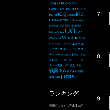
100番
AF
BF
CoD
DON
GameGuard
Hasu
HDDベンチ
ICQ
IRC
HSP麺
iPhone
LoH連絡網
MMORPG
newbie
nProtect
skill
SSD
Stun
thx
UO
UltimaOnline
UOC
Wordpress
Windows7
たるたる
ぷぎゃあ
エラー
エ
リアプラス
キャラ
ジープ
ス
ナイパー
ソウルストーン
タル
タロス
テレホーダイ
テーマ
テーマ更新
レア
怪人
懐古
戦国IXA
新スキル
暗殺
自作PC
業務連絡
ランキング
毎日クリックでPskill up?