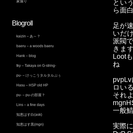
とい
家腐り
ら面
Blogroll
足が速
いだ
kaizin – あ～？
派閥で
baeru – a woods baeru
きま
Loo
Hank – blog
ね
tky – Takaya on G-string-
pu- – けっこうタルタルぷぅ
pvp
Hasu – HSP old HP
ロい
それ
pu- – pu-の部屋？
mgn
Lins – a fine days
一般鯖
知恵はす白(ask)
実際に
知恵はす黒(mgn)