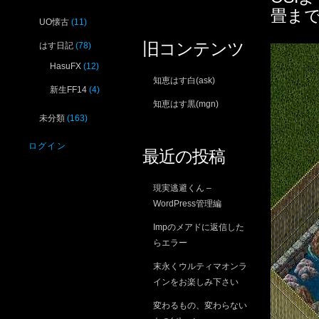
畳ま
UO懐古
(11)
旧コンテンツ
はす日記
(78)
HasuFX
(12)
知恵はす白(ask)
新生FF14
(4)
知恵はす黒(mgn)
未分類
(163)
ログイン
最近の投稿
現実逃避くん –
WordPress管理編
Impのメアドに返信した
らエラー
末永くウルティマオンラ
インをお楽しみ下さい
変わるもの、変わらない