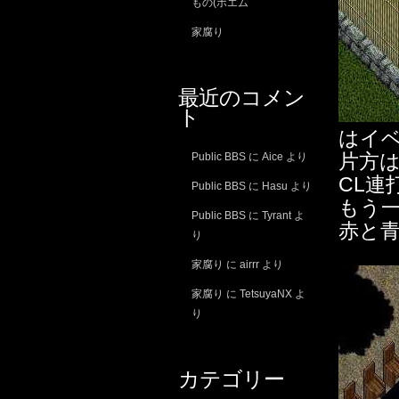
もの(ポエム
家腐り
最近のコメン
ト
はイ
片方
Public BBS
に
Aice
より
CL連
Public BBS
に
Hasu
より
もう一
Public BBS
に
Tyrant
よ
赤と青
り
家腐り
に
airrr
より
家腐り
に
TetsuyaNX
よ
り
カテゴリー