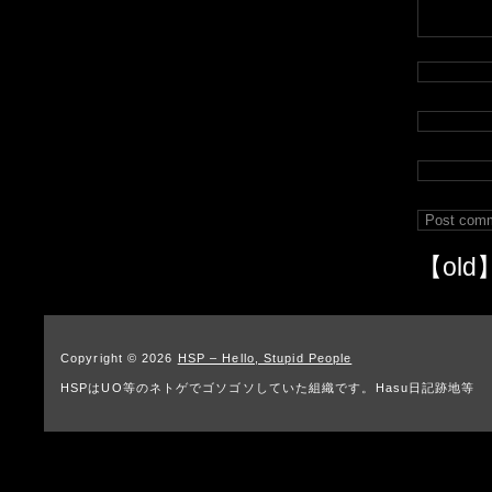
【old
Copyright © 2026
HSP – Hello, Stupid People
HSPはUO等のネトゲでゴソゴソしていた組織です。Hasu日記跡地等