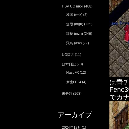
HSP UO nikki
(468)
和国 (wkk)
(2)
無限 (mgn)
(135)
瑞穂 (mzh)
(246)
飛鳥 (ask)
(77)
UO懐古
(11)
はす日記
(78)
HasuFX
(12)
は青
新生FF14
(4)
Fenc
未分類
(163)
でカナ
アーカイブ
2024年12月
(1)