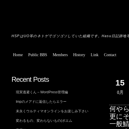
HSPはUO等のネトゲでゴソゴソしていた組織です。Hasu日記跡地
Home
Public BBS
Members
History
Link
Contact
Recent Posts
15
6月
現実逃避くん – WordPress管理編
Impのメアドに返信したらエラー
何やら
末永くウルティマオンラインをお楽しみ下さい
更にそ
変わるもの、変わらないもの(ポエム
一般鯖