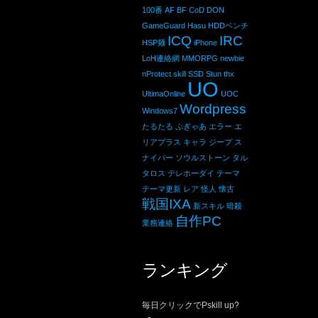
100番
AF
BF
CoD
DON
GameGuard
Hasu
HDDベンチ
ICQ
IRC
HSP麺
iPhone
LoH連絡網
MMORPG
newbie
nProtect
skill
SSD
Stun
thx
UO
UltimaOnline
UOC
Wordpress
Windows7
たるたる
ぷぎゃあ
エラー
エ
リアプラス
キャラ
ジープ
ス
ナイパー
ソウルストーン
タル
タロス
テレホーダイ
テーマ
テーマ更新
レア
怪人
懐古
戦国IXA
新スキル
暗殺
自作PC
業務連絡
ランキング
毎日クリックでPskill up?