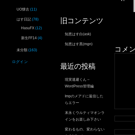
UO懐古
(11)
旧コンテンツ
はす日記
(78)
HasuFX
(12)
知恵はす白(ask)
新生FF14
(4)
知恵はす黒(mgn)
コメ
未分類
(163)
ログイン
最近の投稿
現実逃避くん –
WordPress管理編
Impのメアドに返信した
らエラー
末永くウルティマオンラ
インをお楽しみ下さい
変わるもの、変わらない