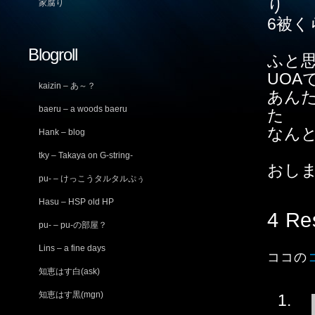
り
家腐り
6被
Blogroll
ふと
UO
kaizin – あ～？
あん
baeru – a woods baeru
た
なん
Hank – blog
tky – Takaya on G-string-
おし
pu- – けっこうタルタルぷぅ
Hasu – HSP old HP
4 Re
pu- – pu-の部屋？
Lins – a fine days
ココの
知恵はす白(ask)
知恵はす黒(mgn)