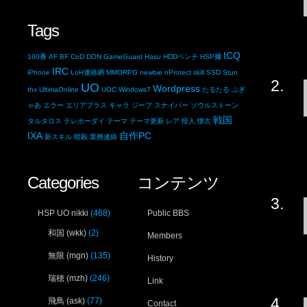
Tags
ICQ
100番
AF
BF
CoD
DON
GameGuard
Hasu
HDDベンチ
HSP麺
IRC
iPhone
LoH連絡網
MMORPG
newbie
nProtect
skill
SSD
Stun
UO
Wordpress
thx
UltimaOnline
UOC
Windows7
たるたる
ぷぎ
ゃあ
エラー
エリアプラス
キャラ
ジープ
スナイパー
ソウルストーン
戦国
タルタロス
テレホーダイ
テーマ
テーマ更新
レア
怪人
懐古
IXA
自作PC
新スキル
暗殺
業務連絡
Categories
コンテンツ
HSP UO nikki
(468)
Public BBS
和国 (wkk)
(2)
Members
無限 (mgn)
(135)
History
瑞穂 (mzh)
(246)
Link
飛鳥 (ask)
(77)
Contact