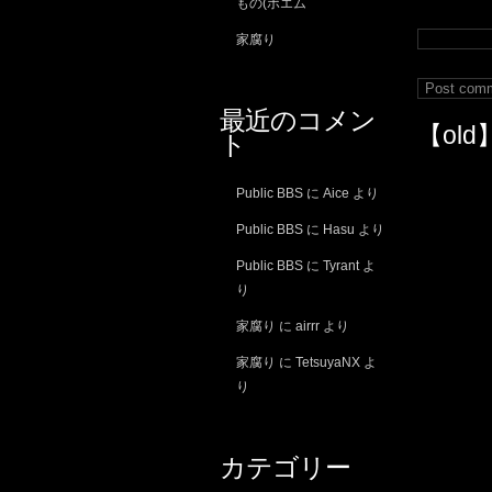
もの(ポエム
家腐り
最近のコメン
【old
ト
Public BBS
に
Aice
より
Public BBS
に
Hasu
より
Public BBS
に
Tyrant
よ
り
家腐り
に
airrr
より
家腐り
に
TetsuyaNX
よ
り
カテゴリー