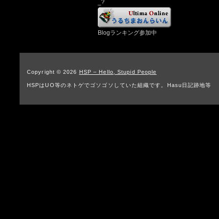
_?
Blogランキング参加中
Copyright © 2026
HSP – Hello, Stupid People
HSPはUO等のネトゲでゴソゴソしていた組織です。Hasu日記跡地等