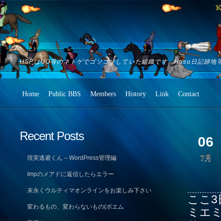
HSPはUO等のネトゲでゴソゴソしていた組織です。Hasu日記跡地
Home
Public BBS
Members
History
Link
Contact
Recent Posts
06
7月
現実逃避くん – WordPress管理編
Impのメアドに返信したらエラー
末永くウルティマオンラインをお楽しみ下さい
ここ3
変わるもの、変わらないもの(ポエム
ミエミ